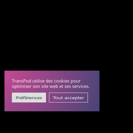
TransPod utilise des cookies pour
optimiser son site web et ses services.
Préférences
Tout accepter