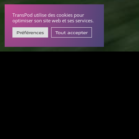
TransPod utilise des cookies pour
optimiser son site web et ses services.
Préférences
Tout accepter
Notre dernière
étude